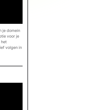
n je domein
tie voor je
 het
ief volgen in