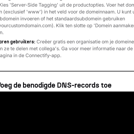
ies 'Server-Side Tagging' uit de productopties. Voer het dom
n (exclusief 'www') in het veld voor de domeinnaam. U kunt
bdomein invoeren of het standaardsubdomein gebruiken
.yourcustomdomain.com). Klik ten slotte op 'Domein aanmake
n.
Creëer gratis een organisatie om je domeinen
aren gebruikers:
n ze te delen met collega's. Ga voor meer informatie naar de
agina in de Connectify-app.
Voeg de benodigde DNS-records toe