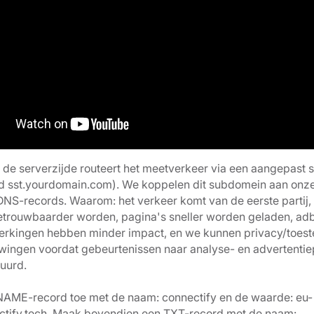
 de serverzijde routeert het meetverkeer via een aangepast
ld sst.yourdomain.com). We koppelen dit subdomein aan onze
DNS-records. Waarom: het verkeer komt van de eerste partij
trouwbaarder worden, pagina's sneller worden geladen, adb
rkingen hebben minder impact, en we kunnen privacy/toes
dwingen voordat gebeurtenissen naar analyse- en advertentie
uurd.
AME-record toe met de naam: connectify en de waarde: eu-
ctify.tech. Maak bovendien een TXT-record met de naam: