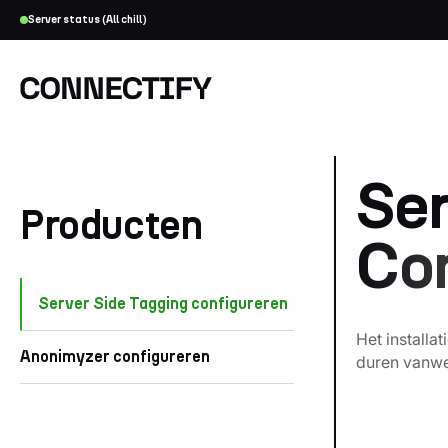
Server status (All chill)
Ser
Producten
Con
Server Side Tagging configureren
Het installa
Anonimyzer configureren
duren vanwe