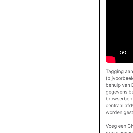
Tagging aan
(bijvoorbee
behulp van 
gegevens be
browserbepe
centraal af
worden gest
Voeg een CN
proxy.conne