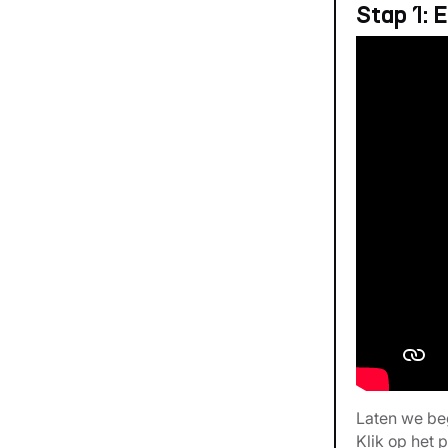
Stap 1:
Laten we be
Klik op het