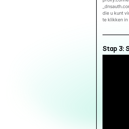
_dnsauth.con
die u kunt v
te klikken i
Stap 3: 