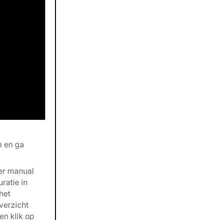
m en ga
ver manual
ratie in
het
verzicht
en klik op