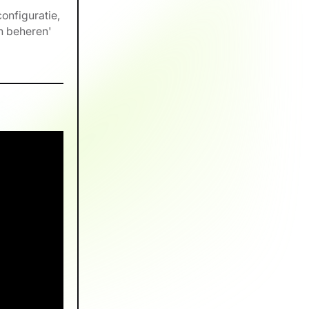
onfiguratie,
n beheren'